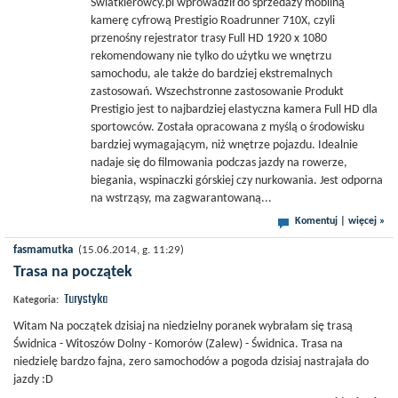
Swiatkierowcy.pl wprowadził do sprzedaży mobilną
kamerę cyfrową Prestigio Roadrunner 710X, czyli
przenośny rejestrator trasy Full HD 1920 x 1080
rekomendowany nie tylko do użytku we wnętrzu
samochodu, ale także do bardziej ekstremalnych
zastosowań. Wszechstronne zastosowanie Produkt
Prestigio jest to najbardziej elastyczna kamera Full HD dla
sportowców. Została opracowana z myślą o środowisku
bardziej wymagającym, niż wnętrze pojazdu. Idealnie
nadaje się do filmowania podczas jazdy na rowerze,
biegania, wspinaczki górskiej czy nurkowania. Jest odporna
na wstrząsy, ma zagwarantowaną...
Komentuj
|
więcej »
fasmamutka
(15.06.2014, g. 11:29)
Trasa na początek
Turystyka
Kategoria:
Witam Na początek dzisiaj na niedzielny poranek wybrałam się trasą
Świdnica - Witoszów Dolny - Komorów (Zalew) - Świdnica. Trasa na
niedzielę bardzo fajna, zero samochodów a pogoda dzisiaj nastrajała do
jazdy :D