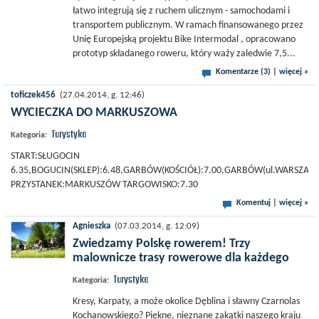
łatwo integrują się z ruchem ulicznym - samochodami i
transportem publicznym. W ramach finansowanego przez
Unię Europejską projektu Bike Intermodal , opracowano
prototyp składanego roweru, który waży zaledwie 7,5...
Komentarze (3)
|
więcej »
toficzek456
(27.04.2014, g. 12:46)
WYCIECZKA DO MARKUSZOWA
Turystyka
Kategoria:
START:SŁUGOCIN
6.35,BOGUCIN(SKLEP):6.48,GARBÓW(KOŚCIÓŁ):7.00,GARBÓW(ul.WARSZAW
PRZYSTANEK:MARKUSZÓW TARGOWISKO:7.30
Komentuj
|
więcej »
Agnieszka
(07.03.2014, g. 12:09)
Zwiedzamy Polskę rowerem! Trzy
malownicze trasy rowerowe dla każdego
Turystyka
Kategoria:
Kresy, Karpaty, a może okolice Dęblina i sławny Czarnolas
Kochanowskiego? Piękne, nieznane zakątki naszego kraju