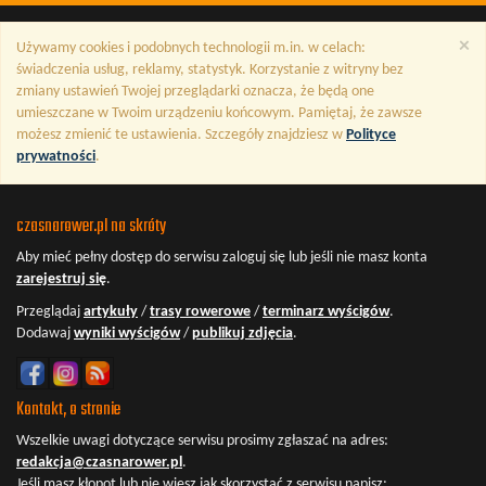
×
Używamy cookies i podobnych technologii m.in. w celach:
świadczenia usług, reklamy, statystyk. Korzystanie z witryny bez
zmiany ustawień Twojej przeglądarki oznacza, że będą one
umieszczane w Twoim urządzeniu końcowym. Pamiętaj, że zawsze
możesz zmienić te ustawienia. Szczegóły znajdziesz w
Polityce
prywatności
.
czasnarower.pl na skróty
Aby mieć pełny dostęp do serwisu
zaloguj się
lub jeśli nie masz konta
zarejestruj się
.
Przeglądaj
artykuły
/
trasy rowerowe
/
terminarz wyścigów
.
Dodawaj
wyniki wyścigów
/
publikuj zdjęcia
.
Kontakt, o stronie
Wszelkie uwagi dotyczące serwisu prosimy zgłaszać na adres:
redakcja@czasnarower.pl
.
Jeśli masz kłopot lub nie wiesz jak skorzystać z serwisu napisz: