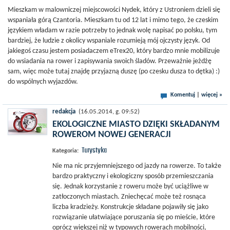
Mieszkam w malowniczej miejscowości Nydek, który z Ustroniem dzieli się
wspaniała górą Czantoria. Mieszkam tu od 12 lat i mimo tego, że czeskim
językiem władam w razie potrzeby to jednak wolę napisać po polsku, tym
bardziej, że ludzie z okolicy wspaniale rozumieją mój ojczysty język. Od
jakiegoś czasu jestem posiadaczem eTrex20, który bardzo mnie mobilizuje
do wsiadania na rower i zapisywania swoich śladów. Przeważnie jeżdżę
sam, więc może tutaj znajdę przyjazną duszę (po czesku dusza to dętka) :)
do wspólnych wyjazdów.
Komentuj
|
więcej »
redakcja
(16.05.2014, g. 09:52)
EKOLOGICZNE MIASTO DZIĘKI SKŁADANYM
ROWEROM NOWEJ GENERACJI
Turystyka
Kategoria:
Nie ma nic przyjemniejszego od jazdy na rowerze. To także
bardzo praktyczny i ekologiczny sposób przemieszczania
się. Jednak korzystanie z roweru może być uciążliwe w
zatłoczonych miastach. Zniechęcać może też rosnąca
liczba kradzieży. Konstrukcje składane pojawiły się jako
rozwiązanie ułatwiające poruszania się po mieście, które
oprócz większej niż w typowych rowerach mobilności,