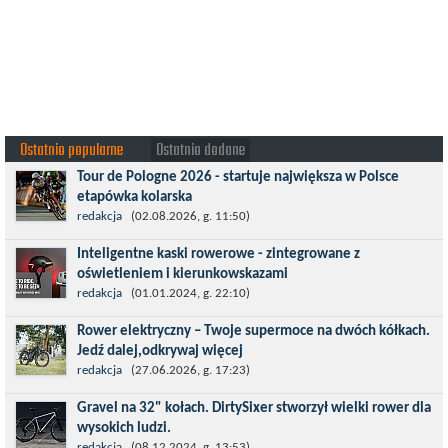
Ostatnio popularne
Ostatnio dodane
Tour de Pologne 2026 - startuje największa w Polsce
etapówka kolarska
Tour de Pologne 2026 to jedno z najbardziej prestiżowych
redakcja
(02.08.2026, g. 11:50)
wydarzeń sportowych w Polsce. wyścig zaliczany po raz 22. do
Inteligentne kaski rowerowe - zintegrowane z
prestiżowego cyklu UCI World...
oświetleniem i kierunkowskazami
Temat bezpieczeństwa jazdy wchodzi na nowy poziom. Do tej
redakcja
(01.01.2024, g. 22:10)
pory kask było odpowiedzialny przede wszystkim za
Rower elektryczny – Twoje supermoce na dwóch kółkach.
bezpieczeństwo rowerzysty, ochronę...
Jedź dalej,odkrywaj więcej
Marzenia o dalekich podróżach bez ogromnego zmęczenia stają
redakcja
(27.06.2026, g. 17:23)
się rzeczywistością dzięki nowoczesnym technologiom ukrytym
Gravel na 32" kołach. DirtySixer stworzył wielki rower dla
w jednośladach....
wysokich ludzi.