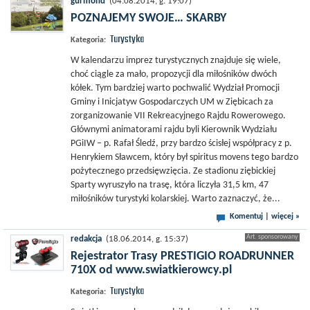
gurmond
(04.08.2014, g. 19:07)
POZNAJEMY SWOJE… SKARBY
Turystyka
Kategoria:
W kalendarzu imprez turystycznych znajduje się wiele,
choć ciągle za mało, propozycji dla miłośników dwóch
kółek. Tym bardziej warto pochwalić Wydział Promocji
Gminy i Inicjatyw Gospodarczych UM w Ziębicach za
zorganizowanie VII Rekreacyjnego Rajdu Rowerowego.
Głównymi animatorami rajdu byli Kierownik Wydziału
PGiIW – p. Rafał Śledź, przy bardzo ścisłej współpracy z p.
Henrykiem Sławcem, który był spiritus movens tego bardzo
pożytecznego przedsięwzięcia. Ze stadionu ziębickiej
Sparty wyruszyło na trasę, która liczyła 31,5 km, 47
miłośników turystyki kolarskiej. Warto zaznaczyć, że...
Komentuj
|
więcej »
redakcja
(18.06.2014, g. 15:37)
Rejestrator Trasy PRESTIGIO ROADRUNNER
710X od www.swiatkierowcy.pl
Turystyka
Kategoria: