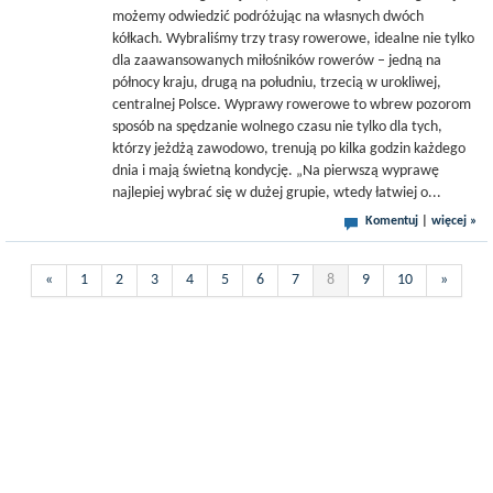
możemy odwiedzić podróżując na własnych dwóch
kółkach. Wybraliśmy trzy trasy rowerowe, idealne nie tylko
dla zaawansowanych miłośników rowerów – jedną na
północy kraju, drugą na południu, trzecią w urokliwej,
centralnej Polsce. Wyprawy rowerowe to wbrew pozorom
sposób na spędzanie wolnego czasu nie tylko dla tych,
którzy jeżdżą zawodowo, trenują po kilka godzin każdego
dnia i mają świetną kondycję. „Na pierwszą wyprawę
najlepiej wybrać się w dużej grupie, wtedy łatwiej o...
Komentuj
|
więcej »
«
1
2
3
4
5
6
7
8
9
10
»