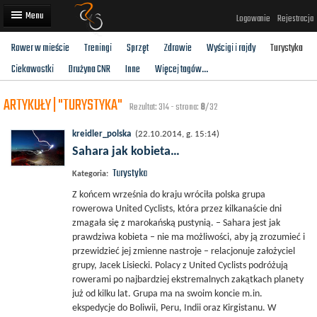
Logowanie
Rejestracja
Rower w mieście
Treningi
Sprzęt
Zdrowie
Wyścigi i rajdy
Turystyka
Artykuły
Ciekawostki
Drużyna CNR
Inne
Więcej tagów...
Trasy rowerowe
ARTYKUŁY | "TURYSTYKA"
Rezultat: 314 - strona:
8
/32
Wyścigi rowerowe
kreidler_polska
(22.10.2014, g. 15:14)
Użytkownicy
Sahara jak kobieta…
Turystyka
Dodaj
Kategoria:
Z końcem września do kraju wróciła polska grupa
rowerowa United Cyclists, która przez kilkanaście dni
zmagała się z marokańską pustynią. – Sahara jest jak
prawdziwa kobieta – nie ma możliwości, aby ją zrozumieć i
przewidzieć jej zmienne nastroje – relacjonuje założyciel
grupy, Jacek Lisiecki. Polacy z United Cyclists podróżują
rowerami po najbardziej ekstremalnych zakątkach planety
już od kilku lat. Grupa ma na swoim koncie m.in.
ekspedycje do Boliwii, Peru, Indii oraz Kirgistanu. W