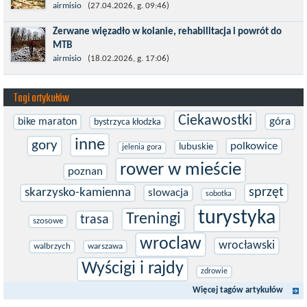
Prawdziwym testem po kontuzji kolana i uszkodzeniu więzadeł
airmisio
(27.04.2026, g. 09:46)
jest powrót do sportowej rywalizacji. Podczas zawodów znikają
Zerwane więzadło w kolanie, rehabilitacja i powrót do
bariery,...
MTB
W sporcie nie ma kalkulacji, niezależnie od stopnia
airmisio
(18.02.2026, g. 17:06)
zaawansowania. Trenujesz, startujesz w zawodach i chcesz po
prostu oddać się grze, dać z siebie...
Tagi artykułów
Ciekawostki
góra
bike maraton
bystrzyca kłodzka
inne
gory
polkowice
lubuskie
jelenia gora
rower w mieście
poznan
sprzęt
skarzysko-kamienna
slowacja
sobotka
turystyka
Treningi
trasa
szosowe
wroclaw
wrocławski
walbrzych
warszawa
Wyścigi i rajdy
zdrowie
Więcej tagów artykułów