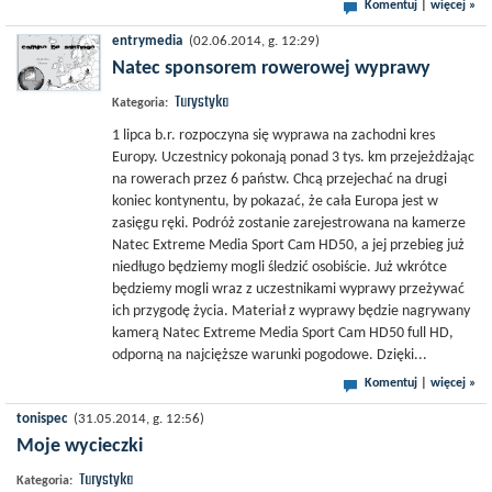
Komentuj
|
więcej »
entrymedia
(02.06.2014, g. 12:29)
Natec sponsorem rowerowej wyprawy
Turystyka
Kategoria:
1 lipca b.r. rozpoczyna się wyprawa na zachodni kres
Europy. Uczestnicy pokonają ponad 3 tys. km przejeżdżając
na rowerach przez 6 państw. Chcą przejechać na drugi
koniec kontynentu, by pokazać, że cała Europa jest w
zasięgu ręki. Podróż zostanie zarejestrowana na kamerze
Natec Extreme Media Sport Cam HD50, a jej przebieg już
niedługo będziemy mogli śledzić osobiście. Już wkrótce
będziemy mogli wraz z uczestnikami wyprawy przeżywać
ich przygodę życia. Materiał z wyprawy będzie nagrywany
kamerą Natec Extreme Media Sport Cam HD50 full HD,
odporną na najcięższe warunki pogodowe. Dzięki...
Komentuj
|
więcej »
tonispec
(31.05.2014, g. 12:56)
Moje wycieczki
Turystyka
Kategoria: