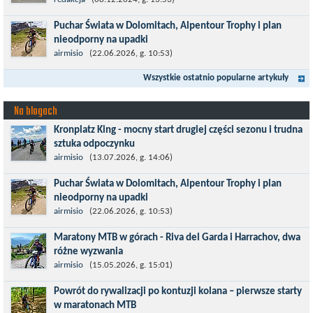
Wszyscy już zdążyli zapomnieć, jaką rewolucją okazały się
redakcja
(08.12.2024, g. 13:53)
rowery typu 29'er. Z początku wydawało się, że będzie to dobry
Puchar Świata w Dolomitach, Alpentour Trophy i plan
kompromis dla...
nieodporny na upadki
Czerwiec w moim planie oznaczał wejście w najbardziej
airmisio
(22.06.2026, g. 10:53)
wymagający etap i cel pierwszej części sezonu: Puchar Świata w
Wszystkie ostatnio popularne artykuły
maratonie MTB w Dolomitach...
Na blogach
Kronplatz King - mocny start drugiej części sezonu i trudna
sztuka odpoczynku
Kronplatz King, epicki MTB Maraton z metą na 2275 m we
airmisio
(13.07.2026, g. 14:06)
włoskich Alpach – łącznie 3000 metrów przewyższenia na
Puchar Świata w Dolomitach, Alpentour Trophy i plan
dystansie 60 km, ze...
nieodporny na upadki
Czerwiec w moim planie oznaczał wejście w najbardziej
airmisio
(22.06.2026, g. 10:53)
wymagający etap i cel pierwszej części sezonu: Puchar Świata w
Maratony MTB w górach - Riva del Garda i Harrachov, dwa
maratonie MTB w Dolomitach...
różne wyzwania
Maj to idealny czas, by z płaskich i szybkich wyścigów przejść do
airmisio
(15.05.2026, g. 15:01)
znacznie bardziej ambitnych wyzwań, jakimi są górskie wyścigi
Powrót do rywalizacji po kontuzji kolana – pierwsze starty
MTB....
w maratonach MTB