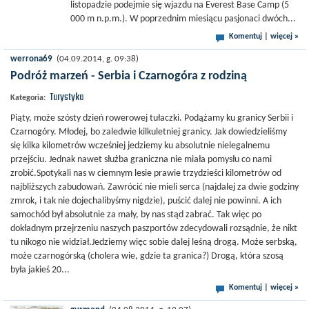
listopadzie podejmie się wjazdu na Everest Base Camp (5
000 m n.p.m.). W poprzednim miesiącu pasjonaci dwóch...
Komentuj
|
więcej »
werrona69
(04.09.2014, g. 09:38)
Podróż marzeń - Serbia i Czarnogóra z rodziną
Turystyka
Kategoria:
Piąty, może szósty dzień rowerowej tułaczki. Podążamy ku granicy Serbii i
Czarnogóry. Młodej, bo zaledwie kilkuletniej granicy. Jak dowiedzieliśmy
się kilka kilometrów wcześniej jedziemy ku absolutnie nielegalnemu
przejściu. Jednak nawet służba graniczna nie miała pomysłu co nami
zrobić.Spotykali nas w ciemnym lesie prawie trzydzieści kilometrów od
najbliższych zabudowań. Zawrócić nie mieli serca (najdalej za dwie godziny
zmrok, i tak nie dojechalibyśmy nigdzie), puścić dalej nie powinni. A ich
samochód był absolutnie za mały, by nas stąd zabrać. Tak więc po
dokładnym przejrzeniu naszych paszportów zdecydowali rozsądnie, że nikt
tu nikogo nie widział.Jedziemy więc sobie dalej leśną drogą. Może serbską,
może czarnogórską (cholera wie, gdzie ta granica?) Drogą, która szosą
była jakieś 20...
Komentuj
|
więcej »