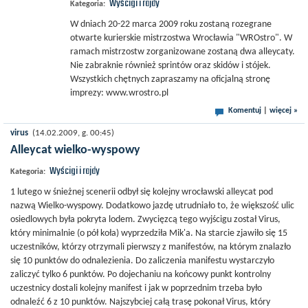
Wyścigi i rajdy
Kategoria:
W dniach 20-22 marca 2009 roku zostaną rozegrane
otwarte kurierskie mistrzostwa Wrocławia "WROstro". W
ramach mistrzostw zorganizowane zostaną dwa alleycaty.
Nie zabraknie również sprintów oraz skidów i stójek.
Wszystkich chętnych zapraszamy na oficjalną stronę
imprezy: www.wrostro.pl
Komentuj
|
więcej »
virus
(14.02.2009, g. 00:45)
Alleycat wielko-wyspowy
Wyścigi i rajdy
Kategoria:
1 lutego w śnieżnej scenerii odbył się kolejny wrocławski alleycat pod
nazwą Wielko-wyspowy. Dodatkowo jazdę utrudniało to, że większość ulic
osiedlowych była pokryta lodem. Zwycięzcą tego wyjścigu został Virus,
który minimalnie (o pół koła) wyprzedziła Mik'a. Na starcie zjawiło się 15
uczestników, którzy otrzymali pierwszy z manifestów, na którym znalazło
się 10 punktów do odnalezienia. Do zaliczenia manifestu wystarczyło
zaliczyć tylko 6 punktów. Po dojechaniu na końcowy punkt kontrolny
uczestnicy dostali kolejny manifest i jak w poprzednim trzeba było
odnaleźć 6 z 10 punktów. Najszybciej całą trasę pokonał Virus, który