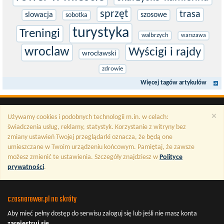
sprzęt
trasa
slowacja
szosowe
sobotka
turystyka
Treningi
walbrzych
warszawa
wroclaw
Wyścigi i rajdy
wrocławski
zdrowie
Więcej tagów artykułów
×
Używamy cookies i podobnych technologii m.in. w celach:
świadczenia usług, reklamy, statystyk. Korzystanie z witryny bez
zmiany ustawień Twojej przeglądarki oznacza, że będą one
umieszczane w Twoim urządzeniu końcowym. Pamiętaj, że zawsze
możesz zmienić te ustawienia. Szczegóły znajdziesz w
Polityce
prywatności
.
czasnarower.pl na skróty
Aby mieć pełny dostęp do serwisu
zaloguj się
lub jeśli nie masz konta
zarejestruj się
.