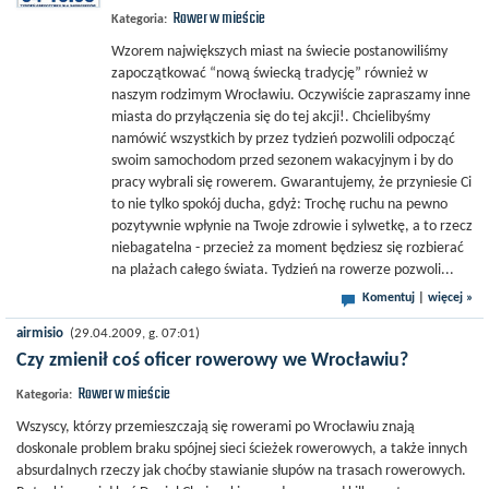
Rower w mieście
Kategoria:
Wzorem największych miast na świecie postanowiliśmy
zapoczątkować “nową świecką tradycję” również w
naszym rodzimym Wrocławiu. Oczywiście zapraszamy inne
miasta do przyłączenia się do tej akcji!. Chcielibyśmy
namówić wszystkich by przez tydzień pozwolili odpocząć
swoim samochodom przed sezonem wakacyjnym i by do
pracy wybrali się rowerem. Gwarantujemy, że przyniesie Ci
to nie tylko spokój ducha, gdyż: Trochę ruchu na pewno
pozytywnie wpłynie na Twoje zdrowie i sylwetkę, a to rzecz
niebagatelna - przecież za moment będziesz się rozbierać
na plażach całego świata. Tydzień na rowerze pozwoli...
Komentuj
|
więcej »
airmisio
(29.04.2009, g. 07:01)
Czy zmienił coś oficer rowerowy we Wrocławiu?
Rower w mieście
Kategoria:
Wszyscy, którzy przemieszczają się rowerami po Wrocławiu znają
doskonale problem braku spójnej sieci ścieżek rowerowych, a także innych
absurdalnych rzeczy jak choćby stawianie słupów na trasach rowerowych.