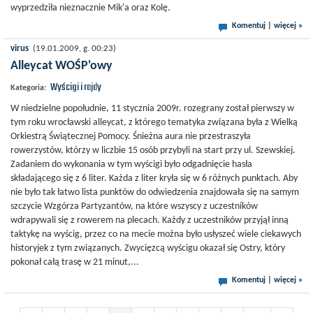
wyprzedziła nieznacznie Mik'a oraz Kolę.
Komentuj
|
więcej »
virus
(19.01.2009, g. 00:23)
Alleycat WOŚP'owy
Wyścigi i rajdy
Kategoria:
W niedzielne popołudnie, 11 stycznia 2009r. rozegrany został pierwszy w
tym roku wrocławski alleycat, z którego tematyka związana była z Wielką
Orkiestrą Świątecznej Pomocy. Śnieżna aura nie przestraszyła
rowerzystów, którzy w liczbie 15 osób przybyli na start przy ul. Szewskiej.
Zadaniem do wykonania w tym wyścigi było odgadnięcie hasła
składającego się z 6 liter. Każda z liter kryła się w 6 różnych punktach. Aby
nie było tak łatwo lista punktów do odwiedzenia znajdowała się na samym
szczycie Wzgórza Partyzantów, na które wszyscy z uczestników
wdrapywali się z rowerem na plecach. Każdy z uczestników przyjął inną
taktykę na wyścig, przez co na mecie można było usłyszeć wiele ciekawych
historyjek z tym związanych. Zwycięzcą wyścigu okazał się Ostry, który
pokonał całą trasę w 21 minut,...
Komentuj
|
więcej »