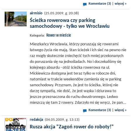
Komentarze (3)
|
więcej »
airmisio
(25.05.2009, g. 20:38)
Ścieżka rowerowa czy parking
samochodowy - tylko we Wrocławiu
Rower w mieście
Kategoria:
Mieszkańcy Wrocławia, którzy poruszają się rowerami
łatwego życia nie mają. Stan ścieżek i ich sieć na pewno nie
raz mogły skutecznie zniechęcić tych mniej przekonanych
do poruszania się na jednośladach. No i doczekaliśmy się
kolejnego absurdu - otóż ścieżka rowerowa na ul.
Mickiewicza dostępna jest teraz tylko w robocze dni,
natomiast w trakcie weekendów zamienia się w parking
samochodowy. Przyznam, że jest to ścieżka, której nie
darzę sympatią, nie dość, że jest wąska i dziurawa to
jeszcze przeznaczona do ruchu dwustronnego. Ledwo
mieszczą się tam 2 rowery. Zdarzyło mi się wręcz, że pan...
Komentarze (3)
|
więcej »
redakcja
(04.05.2009, g. 13:13)
Rusza akcja "Zagoń rower do roboty!"