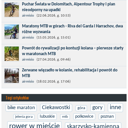
Puchar Świata w Dolomitach, Alpentour Trophy i plan
dystansie 60 km, ze...
nieodporny na upadki
Czerwiec w moim planie oznaczał wejście w najbardziej
airmisio
(22.06.2026, g. 10:53)
wymagający etap i cel pierwszej części sezonu: Puchar Świata w
Maratony MTB w górach - Riva del Garda i Harrachov, dwa
maratonie MTB w Dolomitach...
różne wyzwania
Maj to idealny czas, by z płaskich i szybkich wyścigów przejść do
airmisio
(15.05.2026, g. 15:01)
znacznie bardziej ambitnych wyzwań, jakimi są górskie wyścigi
Powrót do rywalizacji po kontuzji kolana – pierwsze starty
MTB....
w maratonach MTB
Prawdziwym testem po kontuzji kolana i uszkodzeniu więzadeł
airmisio
(27.04.2026, g. 09:46)
jest powrót do sportowej rywalizacji. Podczas zawodów znikają
Zerwane więzadło w kolanie, rehabilitacja i powrót do
bariery,...
MTB
W sporcie nie ma kalkulacji, niezależnie od stopnia
airmisio
(18.02.2026, g. 17:06)
zaawansowania. Trenujesz, startujesz w zawodach i chcesz po
prostu oddać się grze, dać z siebie...
Tagi artykułów
inne
Ciekawostki
gory
bike maraton
góra
lubuskie
polkowice
poznan
jelenia gora
mtb
rower w mieście
skarzysko-kamienna