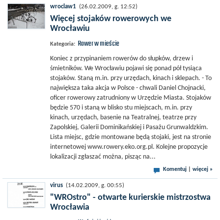
wroclaw1
(26.02.2009, g. 12:52)
Więcej stojaków rowerowych we
Wrocławiu
Rower w mieście
Kategoria:
Koniec z przypinaniem rowerów do słupków, drzew i
śmietników. We Wrocławiu pojawi się ponad pół tysiąca
stojaków. Staną m.in. przy urzędach, kinach i sklepach. - To
największa taka akcja w Polsce - chwali Daniel Chojnacki,
oficer rowerowy zatrudniony w Urzędzie Miasta. Stojaków
będzie 570 i staną w blisko stu miejscach, m.in. przy
kinach, urzędach, basenie na Teatralnej, teatrze przy
Zapolskiej, Galerii Dominikańskiej i Pasażu Grunwaldzkim.
Lista miejsc, gdzie montowane będą stojaki, jest na stronie
internetowej www.rowery.eko.org.pl. Kolejne propozycje
lokalizacji zgłaszać można, pisząc na...
Komentuj
|
więcej »
virus
(14.02.2009, g. 00:55)
"WROstro" - otwarte kurierskie mistrzostwa
Wrocławia