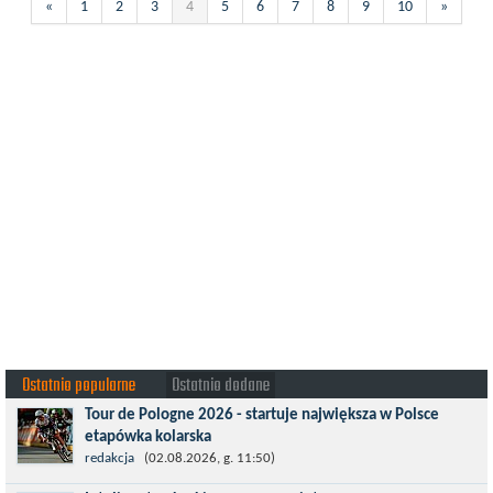
«
1
2
3
4
5
6
7
8
9
10
»
Ostatnio popularne
Ostatnio dodane
Tour de Pologne 2026 - startuje największa w Polsce
etapówka kolarska
Tour de Pologne 2026 to jedno z najbardziej prestiżowych
redakcja
(02.08.2026, g. 11:50)
wydarzeń sportowych w Polsce. wyścig zaliczany po raz 22. do