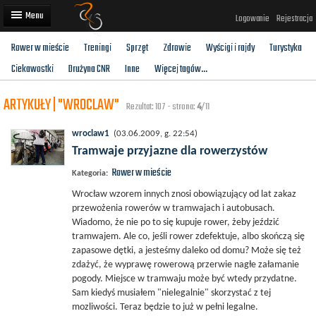
Logowanie
Rejestracja
Rower w mieście
Treningi
Sprzęt
Zdrowie
Wyścigi i rajdy
Turystyka
Artykuły
Ciekawostki
Drużyna CNR
Inne
Więcej tagów...
Trasy rowerowe
ARTYKUŁY | "WROCLAW"
Rezultat: 107 - strona:
4
/11
Wyścigi rowerowe
wroclaw1
(03.06.2009, g. 22:54)
Użytkownicy
Tramwaje przyjazne dla rowerzystów
Rower w mieście
Dodaj
Kategoria:
Wrocław wzorem innych znosi obowiązujący od lat zakaz
przewożenia rowerów w tramwajach i autobusach.
Wiadomo, że nie po to się kupuje rower, żeby jeździć
tramwajem. Ale co, jeśli rower zdefektuje, albo skończą się
zapasowe dętki, a jesteśmy daleko od domu? Może się też
zdażyć, że wyprawę rowerową przerwie nagłe załamanie
pogody. Miejsce w tramwaju może być wtedy przydatne.
Sam kiedyś musiałem "nielegalnie" skorzystać z tej
mozliwości. Teraz będzie to już w pełni legalne.