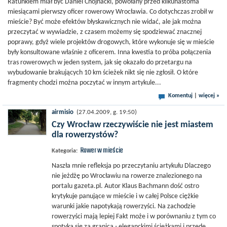
Ratunkiem miał być Daniel Chojnacki, powołany przed kilkunastoma
miesiącami pierwszy oficer rowerowy Wrocławia. Co dotychczas zrobił w
mieście? Być może efektów błyskawicznych nie widać, ale jak można
przeczytać w wywiadzie, z czasem możemy się spodziewać znacznej
poprawy, gdyż wiele projektów drogowych, które wykonuje się w mieście
były konsultowane właśnie z oficerem. Inna kwestia to próba połączenia
tras rowerowych w jeden system, jak się okazało do przetargu na
wybudowanie brakujących 10 km ścieżek nikt się nie zgłosił. O które
fragmenty chodzi można poczytać w innym artykule...
Komentuj
|
więcej »
airmisio
(27.04.2009, g. 19:50)
Czy Wrocław rzeczywiście nie jest miastem
dla rowerzystów?
Rower w mieście
Kategoria:
Naszła mnie refleksja po przeczytaniu artykułu Dlaczego
nie jeżdżę po Wrocławiu na rowerze znalezionego na
portalu gazeta.pl. Autor Klaus Bachmann dość ostro
krytykuje panujące w mieście i w całej Polsce ciężkie
warunki jakie napotykają rowerzyści. Na zachodzie
rowerzyści mają lepiej Fakt może i w porównaniu z tym co
spotyka się za granicą - eleganckimi ścieżkami i przede