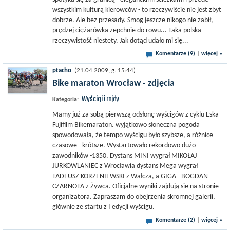
wszystkim kulturą kierowców - to rzeczywiście nie jest zbyt
dobrze. Ale bez przesady. Smog jeszcze nikogo nie zabił,
prędzej ciężarówka zepchnie do rowu... Taka polska
rzeczywistość niestety. Jak dotąd udało mi się...
Komentarze (9)
|
więcej »
ptacho
(21.04.2009, g. 15:44)
Bike maraton Wrocław - zdjęcia
Wyścigi i rajdy
Kategoria:
Mamy już za sobą pierwszą odsłonę wyścigów z cyklu Eska
Fujifilm Bikemaraton. wyjątkowo słoneczna pogoda
spowodowała, że tempo wyścigu było szybsze, a różnice
czasowe - krótsze. Wystartowało rekordowo dużo
zawodników -1350. Dystans MINI wygrał MIKOŁAJ
JURKOWLANIEC z Wrocławia dystans Mega wygrał
TADEUSZ KORZENIEWSKI z Wałcza, a GIGA - BOGDAN
CZARNOTA z Żywca. Oficjalne wyniki zajdują sie na stronie
organizatora. Zapraszam do obejrzenia skromnej galerii,
głównie ze startu z I edycji wyścigu.
Komentarze (2)
|
więcej »