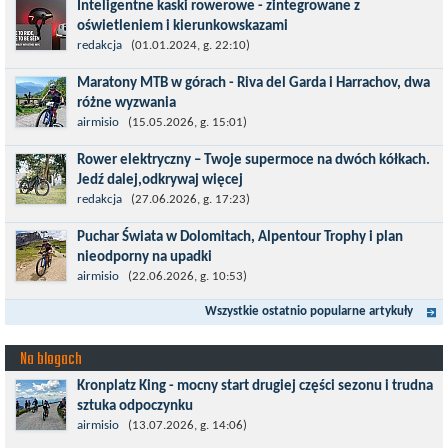
Inteligentne kaski rowerowe - zintegrowane z
prestiżowego cyklu UCI World...
oświetleniem i kierunkowskazami
Temat bezpieczeństwa jazdy wchodzi na nowy poziom. Do tej
redakcja
(01.01.2024, g. 22:10)
pory kask było odpowiedzialny przede wszystkim za
Maratony MTB w górach - Riva del Garda i Harrachov, dwa
bezpieczeństwo rowerzysty, ochronę...
różne wyzwania
Maj to idealny czas, by z płaskich i szybkich wyścigów przejść do
airmisio
(15.05.2026, g. 15:01)
znacznie bardziej ambitnych wyzwań, jakimi są górskie wyścigi
Rower elektryczny – Twoje supermoce na dwóch kółkach.
MTB....
Jedź dalej,odkrywaj więcej
Marzenia o dalekich podróżach bez ogromnego zmęczenia stają
redakcja
(27.06.2026, g. 17:23)
się rzeczywistością dzięki nowoczesnym technologiom ukrytym
Puchar Świata w Dolomitach, Alpentour Trophy i plan
w jednośladach....
nieodporny na upadki
Czerwiec w moim planie oznaczał wejście w najbardziej
airmisio
(22.06.2026, g. 10:53)
wymagający etap i cel pierwszej części sezonu: Puchar Świata w
Wszystkie ostatnio popularne artykuły
maratonie MTB w Dolomitach...
Na blogach
Kronplatz King - mocny start drugiej części sezonu i trudna
sztuka odpoczynku
Kronplatz King, epicki MTB Maraton z metą na 2275 m we
airmisio
(13.07.2026, g. 14:06)
włoskich Alpach – łącznie 3000 metrów przewyższenia na