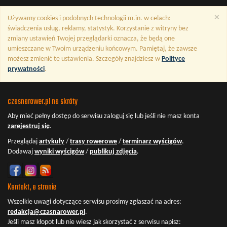
×
Używamy cookies i podobnych technologii m.in. w celach:
świadczenia usług, reklamy, statystyk. Korzystanie z witryny bez
zmiany ustawień Twojej przeglądarki oznacza, że będą one
umieszczane w Twoim urządzeniu końcowym. Pamiętaj, że zawsze
możesz zmienić te ustawienia. Szczegóły znajdziesz w
Polityce
prywatności
.
czasnarower.pl na skróty
Aby mieć pełny dostęp do serwisu
zaloguj się
lub jeśli nie masz konta
zarejestruj się
.
Przeglądaj
artykuły
/
trasy rowerowe
/
terminarz wyścigów
.
Dodawaj
wyniki wyścigów
/
publikuj zdjęcia
.
Kontakt, o stronie
Wszelkie uwagi dotyczące serwisu prosimy zgłaszać na adres:
redakcja@czasnarower.pl
.
Jeśli masz kłopot lub nie wiesz jak skorzystać z serwisu napisz: