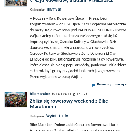
V Rajd Rowerowy Śladami Przeszłości.
Turystyka
Kategoria:
V Rodzinny Rajd Rowerowy Śladami Przeszłości
zorganizowany w dniu 20 lipca 2024 r dojechał bezpiecznie
do mety. Rajd rowerowy pod PATRONATEM HONOROWYM
Wójta Gminy Łańcut Tadeusza Pasiecznego stał się już
imprezą cykliczną Ośrodka Kultury w Głuchowie. Dziś
dopisała wspaniała piękna pogoda dla rowerzystów.
Ośrodek Kultury w Głuchowie z Zofią Dzierga i ŁTC w
Łańcucie od kilku lat organizują rodzinne rajdy rowerowe,
które cieszą się niezłą popularnością, ponieważ udział biorą
całe rodziny i grupy przyjaciół lubiących jazdę rowerem.
Przed wyjazdem w trasę Wójt...
Komentuj
|
więcej »
bikemaraton
(01.04.2014, g. 14:52)
Zbliża się rowerowy weekend z Bike
Maratonem
Wyścigi i rajdy
Kategoria:
Bike Maraton, Dolnośląskie Centrum Rowerowe Harfa-
Harryson oraz Gminie Miękinia zapraszają na rowerowy