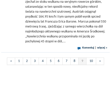
zjechał ze stoku wulkanu na seryjnym rowerze górskim,
ustanawiając w ten sposób nowy, nieoficjalny rekord
świata na nawierzchni szutrowej. Austriak osiągnął
prędkość 164.95 km/h i tym samym pobił wynik sprzed
dziewięciu lat Francuza Erica Barone. Marcus pokonał 550
metrową trasę, zjeżdżając z samego wierzchołka na dół
najmłodszego aktywnego wulkanu w Ameryce Środkowej.
„Nawierzchnia wulkanu przypominała mi jazdę po
pochylonej 45 stopni w dół,...
Komentuj
|
więcej »
«
1
2
3
4
5
6
7
8
9
10
»