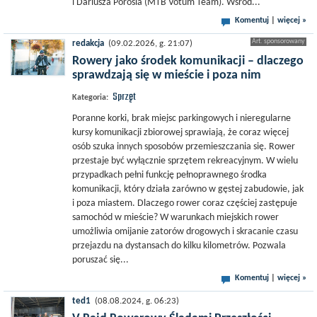
i Dariusza Porosia (MTB Votum Team). Wśród...
Komentuj
|
więcej »
redakcja
(09.02.2026, g. 21:07)
Rowery jako środek komunikacji – dlaczego
sprawdzają się w mieście i poza nim
Sprzęt
Kategoria:
Poranne korki, brak miejsc parkingowych i nieregularne
kursy komunikacji zbiorowej sprawiają, że coraz więcej
osób szuka innych sposobów przemieszczania się. Rower
przestaje być wyłącznie sprzętem rekreacyjnym. W wielu
przypadkach pełni funkcję pełnoprawnego środka
komunikacji, który działa zarówno w gęstej zabudowie, jak
i poza miastem. Dlaczego rower coraz częściej zastępuje
samochód w mieście? W warunkach miejskich rower
umożliwia omijanie zatorów drogowych i skracanie czasu
przejazdu na dystansach do kilku kilometrów. Pozwala
poruszać się...
Komentuj
|
więcej »
ted1
(08.08.2024, g. 06:23)