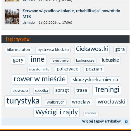
Prawdziwym testem po kontuzji kolana i uszkodzeniu więzadeł
airmisio
(27.04.2026, g. 09:46)
jest powrót do sportowej rywalizacji. Podczas zawodów znikają
Zerwane więzadło w kolanie, rehabilitacja i powrót do
bariery,...
MTB
W sporcie nie ma kalkulacji, niezależnie od stopnia
airmisio
(18.02.2026, g. 17:06)
zaawansowania. Trenujesz, startujesz w zawodach i chcesz po
prostu oddać się grze, dać z siebie...
Tagi artykułów
Ciekawostki
góra
bike maraton
bystrzyca kłodzka
inne
gory
lubuskie
karkonosze
jelenia gora
polkowice
poznan
maraton mtb
rower w mieście
skarzysko-kamienna
Treningi
sprzęt
trasa
slowacja
sobotka
turystyka
wrocławski
wroclaw
walbrzych
Wyścigi i rajdy
zdrowie
Więcej tagów artykułów