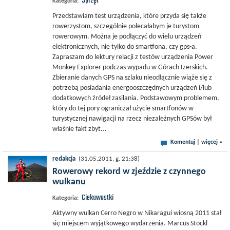
Sprzęt
Kategoria:
Przedstawiam test urządzenia, które przyda się także
rowerzystom, szczególnie polecałabym je turystom
rowerowym. Można je podłączyć do wielu urządzeń
elektronicznych, nie tylko do smartfona, czy gps-a.
Zapraszam do lektury relacji z testów urządzenia Power
Monkey Explorer podczas wypadu w Górach Izerskich.
Zbieranie danych GPS na szlaku nieodłącznie wiąże się z
potrzebą posiadania energooszczędnych urządzeń i/lub
dodatkowych źródeł zasilania. Podstawowym problemem,
który do tej pory ograniczał użycie smartfonów w
turystycznej nawigacji na rzecz niezależnych GPSów był
właśnie fakt zbyt...
Komentuj
|
więcej »
redakcja
(31.05.2011, g. 21:38)
Rowerowy rekord w zjeździe z czynnego
wulkanu
Ciekawostki
Kategoria:
Aktywny wulkan Cerro Negro w Nikaragui wiosną 2011 stał
się miejscem wyjątkowego wydarzenia. Marcus Stöckl