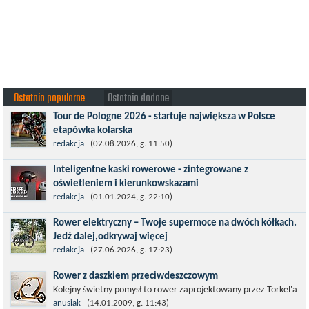
Ostatnio popularne
Ostatnio dodane
Tour de Pologne 2026 - startuje największa w Polsce
etapówka kolarska
Tour de Pologne 2026 to jedno z najbardziej prestiżowych
redakcja
(02.08.2026, g. 11:50)
wydarzeń sportowych w Polsce. wyścig zaliczany po raz 22. do
Inteligentne kaski rowerowe - zintegrowane z
prestiżowego cyklu UCI World...
oświetleniem i kierunkowskazami
Temat bezpieczeństwa jazdy wchodzi na nowy poziom. Do tej
redakcja
(01.01.2024, g. 22:10)
pory kask było odpowiedzialny przede wszystkim za
Rower elektryczny – Twoje supermoce na dwóch kółkach.
bezpieczeństwo rowerzysty, ochronę...
Jedź dalej,odkrywaj więcej
Marzenia o dalekich podróżach bez ogromnego zmęczenia stają
redakcja
(27.06.2026, g. 17:23)
się rzeczywistością dzięki nowoczesnym technologiom ukrytym
Rower z daszkiem przeciwdeszczowym
w jednośladach....
Kolejny świetny pomysł to rower zaprojektowany przez Torkel'a
Dohmers'a - idealny na miejskie warunki choćby z tego względu,
anusiak
(14.01.2009, g. 11:43)