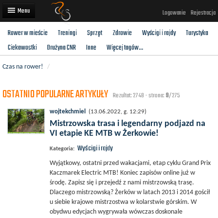
Logowanie
Rejestracja
Rower w mieście
Treningi
Sprzęt
Zdrowie
Wyścigi i rajdy
Turystyka
Artykuły
Ciekawostki
Drużyna CNR
Inne
Więcej tagów...
Trasy rowerowe
Czas na rower!
/
Wyścigi rowerowe
OSTATNIO POPULARNE ARTYKUŁY
Rezultat: 2748 - strona:
9
/275
Użytkownicy
wojtekchmiel
(13.06.2022, g. 12:29)
Dodaj
Mistrzowska trasa i legendarny podjazd na
VI etapie KE MTB w Żerkowie!
Wyścigi i rajdy
Kategoria:
Wyjątkowy, ostatni przed wakacjami, etap cyklu Grand Prix
Kaczmarek Electric MTB! Koniec zapisów online już w
środę. Zapisz się i przejedź z nami mistrzowską trasę.
Dlaczego mistrzowską? Żerków w latach 2013 i 2014 gościł
u siebie krajowe mistrzostwa w kolarstwie górskim. W
obydwu edycjach wygrywała wówczas doskonale