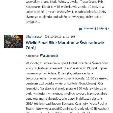
wszystkim znana Maja Włoszczowska. Trasa Grand Prix
Kaczmarek Electric MTB w Żerkowie zawierać będzie w
sobie odcinki tamtych wyścigów. Nie zabraknie chociażby
słynnego podjazdu pod wieżę telewizyjną, który potrafi
„zdjąć z...
Komentuj
|
więcej »
bikemaraton
(01.10.2013, g. 11:16)
Wielki FInał Bike Maraton w Świeradowie
Zdrój
Wyścigi i rajdy
Kategoria:
W sobotę 28 września w Sport Hotel Interferie Świeradów
Zdrój do historii przeszedł Bike Maraton 2013, cykl imprez
rowerowych w Polsce. Dziesiąta, ostania edycja
tegorocznej serii wyścigów ruszyła o godz. 11:00 z samego
centrum uzdrowiska w kierunku Kolei Gondolowej i Gór
Izerskich. Na starcie stanęło prawie 950 kolarzy, którzy w
pięknym jesiennym słońcu, mieli do wyboru trzy specjalnie
oznakowane i zabezpieczone trasy. Najdłuższy dystans
GIGA (66 km) padł łupem Bogdana Czarnoty (Kross Racing
Team), który wyprzedził Dominika Grządziela (DSR Author)