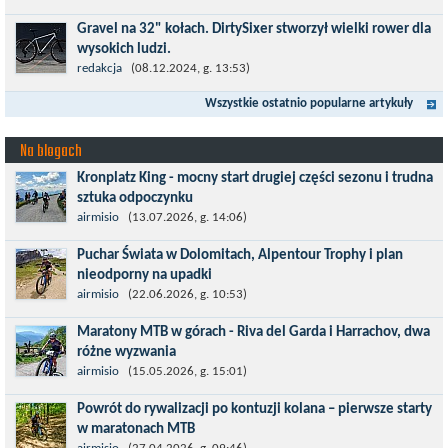
że można go używać...
Gravel na 32" kołach. DirtySixer stworzył wielki rower dla
wysokich ludzi.
Wszyscy już zdążyli zapomnieć, jaką rewolucją okazały się
redakcja
(08.12.2024, g. 13:53)
rowery typu 29'er. Z początku wydawało się, że będzie to dobry
Wszystkie ostatnio popularne artykuły
kompromis dla...
Na blogach
Kronplatz King - mocny start drugiej części sezonu i trudna
sztuka odpoczynku
Kronplatz King, epicki MTB Maraton z metą na 2275 m we
airmisio
(13.07.2026, g. 14:06)
włoskich Alpach – łącznie 3000 metrów przewyższenia na
Puchar Świata w Dolomitach, Alpentour Trophy i plan
dystansie 60 km, ze...
nieodporny na upadki
Czerwiec w moim planie oznaczał wejście w najbardziej
airmisio
(22.06.2026, g. 10:53)
wymagający etap i cel pierwszej części sezonu: Puchar Świata w
Maratony MTB w górach - Riva del Garda i Harrachov, dwa
maratonie MTB w Dolomitach...
różne wyzwania
Maj to idealny czas, by z płaskich i szybkich wyścigów przejść do
airmisio
(15.05.2026, g. 15:01)
znacznie bardziej ambitnych wyzwań, jakimi są górskie wyścigi
Powrót do rywalizacji po kontuzji kolana – pierwsze starty
MTB....
w maratonach MTB