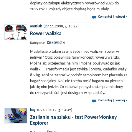
dopłaty do zakupu elektrycznych rowerów od 2025 do
2029 roku. Pojazdy objęte dopłatą będą musiały...
Komentuj
|
więcej »
anusiak
(27.11.2008, g. 13:22)
Rower walizka
Ciekawostki
Kategoria:
Myśleliście o takim czymś żeby mieć walizkę i rower w
jednym? Otóż pojawił się fajny koncept roweru walizki.
Można się przejechać na nim i można poużywać go jak
walizki... Transformacja jest szybka i prosta, cudeńko waży
8-9 kg. Można zabrać w podróż samolotem bez płacenia za
bagaż specjalny. No i nie trzeba nosić bagażu na plecach
jak się nim jedzie. Co ciekawe pomysł został przeniesiony
do rzeczywistości i jest dostępny w sprzedaży.
Komentuj
|
więcej »
kag
(09.02.2012, g. 13:39)
Zasilanie na szlaku - test PowerMonkey
Explorer