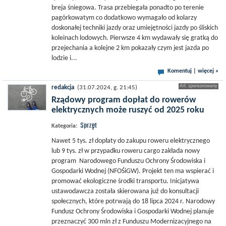
breja śniegowa. Trasa przebiegała ponadto po terenie
pagórkowatym co dodatkowo wymagało od kolarzy
doskonałej techniki jazdy oraz umiejętności jazdy po śliskich
koleinach lodowych. Pierwsze 4 km wydawały się gratką do
przejechania a kolejne 2 km pokazały czym jest jazda po
lodzie i...
Komentuj
|
więcej »
redakcja
(31.07.2024, g. 21:45)
Rządowy program dopłat do rowerów
elektrycznych może ruszyć od 2025 roku
Sprzęt
Kategoria:
Nawet 5 tys. zł dopłaty do zakupu roweru elektrycznego
lub 9 tys. zł w przypadku roweru cargo zakłada nowy
program Narodowego Funduszu Ochrony Środowiska i
Gospodarki Wodnej (NFOŚiGW). Projekt ten ma wspierać i
promować ekologiczne środki transportu. Inicjatywa
ustawodawcza została skierowana już do konsultacji
społecznych, które potrwają do 18 lipca 2024 r. Narodowy
Fundusz Ochrony Środowiska i Gospodarki Wodnej planuje
przeznaczyć 300 mln zł z Funduszu Modernizacyjnego na