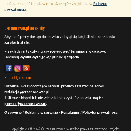
możesz zmienić te ustawienia. Szczegóły znajdziesz w
Polityce
prywatności
.
czasnarower.pl na skróty
Aby mieć pełny dostęp do serwisu
zaloguj się
lub jeśli nie masz konta
zarejestruj się
.
Przeglądaj
artykuły
/
trasy rowerowe
/
terminarz wyścigów
.
Dodawaj
wyniki wyścigów
/
publikuj zdjęcia
.
Kontakt, o stronie
Wszelkie uwagi dotyczące serwisu prosimy zgłaszać na adres:
redakcja@czasnarower.pl
.
Jeśli masz kłopot lub nie wiesz jak skorzystać z serwisu napisz:
pomoc@czasnarower.pl
.
O serwisie
/
Reklama w serwisie
/
Regulamin
/
Polityka prywatności
.
Copyright 2008-2026 © Czas na rower. Wszelkie prawa zastrzeżone. Projekt i