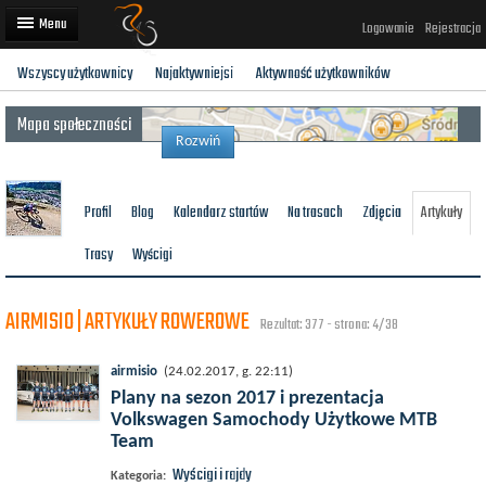
Logowanie
Rejestracja
Wszyscy użytkownicy
Najaktywniejsi
Aktywność użytkowników
Artykuły
Mapa społeczności
Trasy rowerowe
Rozwiń
Wyścigi rowerowe
Profil
Blog
Kalendarz startów
Na trasach
Zdjęcia
Artykuły
Użytkownicy
Trasy
Wyścigi
Dodaj
AIRMISIO | ARTYKUŁY ROWEROWE
Rezultat: 377 - strona: 4/38
airmisio
(24.02.2017, g. 22:11)
Plany na sezon 2017 i prezentacja
Volkswagen Samochody Użytkowe MTB
Team
Wyścigi i rajdy
Kategoria: