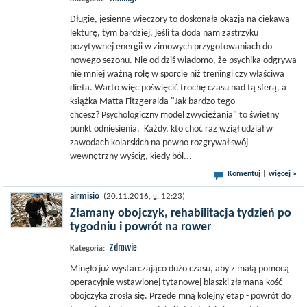
Długie, jesienne wieczory to doskonała okazja na ciekawą
lekturę, tym bardziej, jeśli ta doda nam zastrzyku
pozytywnej energii w zimowych przygotowaniach do
nowego sezonu. Nie od dziś wiadomo, że psychika odgrywa
nie mniej ważną rolę w sporcie niż treningi czy właściwa
dieta. Warto więc poświęcić trochę czasu nad tą sferą, a
książka Matta Fitzgeralda "Jak bardzo tego
chcesz? Psychologiczny model zwyciężania" to świetny
punkt odniesienia. Każdy, kto choć raz wziął udział w
zawodach kolarskich na pewno rozgrywał swój
wewnętrzny wyścig, kiedy ból...
Komentuj
|
więcej »
airmisio
(20.11.2016, g. 12:23)
Złamany obojczyk, rehabilitacja tydzień po
tygodniu i powrót na rower
Zdrowie
Kategoria:
Minęło już wystarczająco dużo czasu, aby z małą pomocą
operacyjnie wstawionej tytanowej blaszki złamana kość
obojczyka zrosła się. Przede mną kolejny etap - powrót do