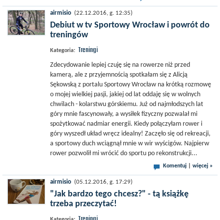
airmisio
(22.12.2016, g. 12:35)
Debiut w tv Sportowy Wrocław i powrót do
treningów
Treningi
Kategoria:
Zdecydowanie lepiej czuję się na rowerze niż przed
kamerą, ale z przyjemnością spotkałam się z Alicją
Sękowską z portalu Sportowy Wrocław na krótką rozmowę
o mojej wielkiej pasji, jakiej od lat oddaję się w wolnych
chwilach - kolarstwu górskiemu. Już od najmłodszych lat
góry mnie fascynowały, a wysiłek fizyczny pozwalał mi
spożytkować nadmiar energii. Kiedy połączyłam rower i
góry wyszedł układ wręcz idealny! Zaczęło się od rekreacji,
a sportowy duch wciągnął mnie w wir wyścigów. Najpierw
rower pozwolił mi wrócić do sportu po rekonstrukcji...
Komentuj
|
więcej »
airmisio
(05.12.2016, g. 17:29)
"Jak bardzo tego chcesz?" - tą książkę
trzeba przeczytać!
Treningi
Kategoria: