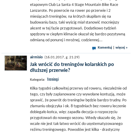
etapowym Club La Santa 4 Stage Mountain Bike Race
Lanzarote. Po powrocie na rower po przerwie i 2
miesiącach treningów, na krótych skupiłam się na
budowaniu bazy, taki wyścig miał stanowić mocniejszy
akcent w tej fazie przygotowań. Dodatkowo tydzień
spędzony w ciepłym klimacie okazał się bardzo pozytywną
odmianą od ponurej i mroźnej, codziennej...
Komentuj
|
więcej »
airmisio
(16.01.2017, g. 21:29)
Jak wrócić do treningów kolarskich po
dłuższej przerwie?
Treningi
Kategoria:
Kilka tygodni całkowitej przerwy od roweru, niezależnie od
tego, czy były zaplanowane czy wywołane kontuzją, może
sprawić, że powrót do treningów będzie bardzo trudny. Po
złamaniu obojczyka i ok. 8 tygodniach bez roweru leczenie
dobiegało końca, więc zapadła decyzja o rozpoczęciu
przygotowań do nowego sezonu. Wtedy okazało się, że
wcale nie jest tak łatwo wrócić do usystematyzowanego
reżimu treningowego. Powodów jest kilka - drastyczny