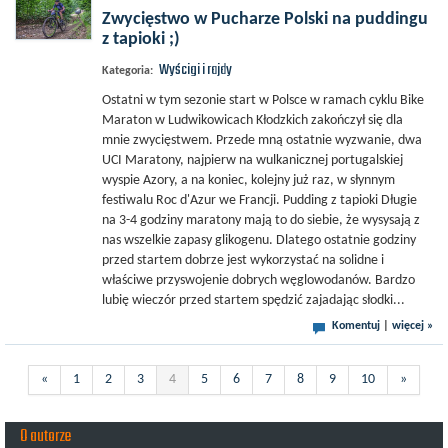
Zwycięstwo w Pucharze Polski na puddingu
z tapioki ;)
Wyścigi i rajdy
Kategoria:
Ostatni w tym sezonie start w Polsce w ramach cyklu Bike
Maraton w Ludwikowicach Kłodzkich zakończył się dla
mnie zwycięstwem. Przede mną ostatnie wyzwanie, dwa
UCI Maratony, najpierw na wulkanicznej portugalskiej
wyspie Azory, a na koniec, kolejny już raz, w słynnym
festiwalu Roc d'Azur we Francji. Pudding z tapioki Długie
na 3-4 godziny maratony mają to do siebie, że wysysają z
nas wszelkie zapasy glikogenu. Dlatego ostatnie godziny
przed startem dobrze jest wykorzystać na solidne i
właściwe przyswojenie dobrych węglowodanów. Bardzo
lubię wieczór przed startem spędzić zajadając słodki...
Komentuj
|
więcej »
«
1
2
3
4
5
6
7
8
9
10
»
O autorze