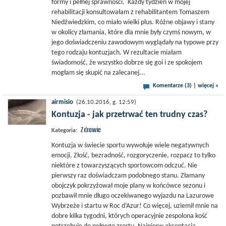
formy i pełnej sprawności. Każdy tydzień w mojej
rehabilitacji konsultowałam z rehabilitantem Tomaszem
Niedźwiedzkim, co miało wielki plus. Różne objawy i stany
w okolicy złamania, które dla mnie były czymś nowym, w
jego doświadczeniu zawodowym wyglądały na typowe przy
tego rodzaju kontuzjach. W rezultacie miałam
świadomość, że wszystko dobrze się goi i ze spokojem
mogłam się skupić na zalecanej...
Komentarze (3)
|
więcej »
airmisio
(26.10.2016, g. 12:59)
Kontuzja - jak przetrwać ten trudny czas?
Zdrowie
Kategoria:
Kontuzja w świecie sportu wywołuje wiele negatywnych
emocji. Złość, bezradność, rozgoryczenie, rozpacz to tylko
niektóre z towarzyszących sportowcom odczuć. Nie
pierwszy raz doświadczam podobnego stanu. Złamany
obojczyk pokrzyżował moje plany w końcówce sezonu i
pozbawił mnie długo oczekiwanego wyjazdu na Lazurowe
Wybrzeże i startu w Roc d’Azur! Co więcej, uziemił mnie na
dobre kilka tygodni, których operacyjnie zespolona kość