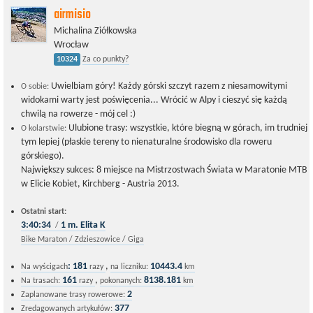
airmisio
Michalina Ziółkowska
Wrocław
10324
Za co punkty?
Uwielbiam góry! Każdy górski szczyt razem z niesamowitymi
O sobie:
widokami warty jest poświęcenia... Wrócić w Alpy i cieszyć się każdą
chwilą na rowerze - mój cel :)
Ulubione trasy: wszystkie, które biegną w górach, im trudniej
O kolarstwie:
tym lepiej (płaskie tereny to nienaturalne środowisko dla roweru
górskiego).
Największy sukces: 8 miejsce na Mistrzostwach Świata w Maratonie MTB
w Elicie Kobiet, Kirchberg - Austria 2013.
Ostatni start:
3:40:34
1
m.
Elita K
/
Bike Maraton / Zdzieszowice / Giga
:
181
,
10443.4
Na wyścigach
razy
na liczniku:
km
161
,
8138.181
Na trasach:
razy
pokonanych:
km
2
Zaplanowane trasy rowerowe:
377
Zredagowanych artykułów: