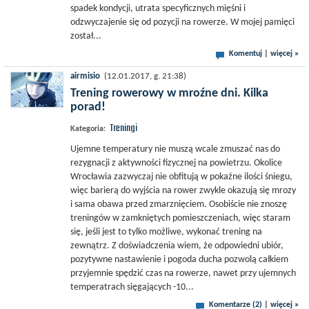
spadek kondycji, utrata specyficznych mięśni i
odzwyczajenie się od pozycji na rowerze. W mojej pamięci
został...
Komentuj
|
więcej »
airmisio
(12.01.2017, g. 21:38)
Trening rowerowy w mroźne dni. Kilka
porad!
Treningi
Kategoria:
Ujemne temperatury nie muszą wcale zmuszać nas do
rezygnacji z aktywności fizycznej na powietrzu. Okolice
Wrocławia zazwyczaj nie obfitują w pokaźne ilości śniegu,
więc barierą do wyjścia na rower zwykle okazują się mrozy
i sama obawa przed zmarznięciem. Osobiście nie znoszę
treningów w zamkniętych pomieszczeniach, więc staram
się, jeśli jest to tylko możliwe, wykonać trening na
zewnątrz. Z doświadczenia wiem, że odpowiedni ubiór,
pozytywne nastawienie i pogoda ducha pozwolą całkiem
przyjemnie spędzić czas na rowerze, nawet przy ujemnych
temperatrach sięgających -10...
Komentarze (2)
|
więcej »