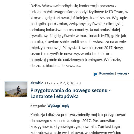
Dziś w Warszawie odbyła się konferencja prasowa z
udziałem Volkswagen Samochody Użytkowe MTB Team, w
którym będę startować już kolejny, trzeci sezon. W grupie
nastąpiło sporo zmian, związanych głównie z olimpijską
odmianą kolarstwa - cross-country. Ja natomiast dalej
rywalizować będę głównie w maratonach MTB, gdzie jak
co roku, stawiam sobie ambitne cele zwłaszcza na arenie
międzynarodowej. Plany startowe na sezon 2017 Nowy
sezon to oczywiście nowe wyzwania i cele, które
napędzają mnie do codziennych treningów. W mrozie,
deszczu, błocie… ale zawsze...
Komentuj
|
więcej »
airmisio
(12.02.2017, g. 10:50)
Przygotowania do nowego sezonu -
Lanzarote i etapówka
Wyścigi i rajdy
Kategoria:
Kontuzja i dłuższa przerwa zmieniły mój tok przygotowań
do nowego sezonu kolarskiego 2017. Postanowiłam
zrezygnować z typowego zgrupowania. Zamiast tego
zdecydowalam się wystartować w 4-dniowym wyścigu