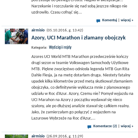
potrzebuje do pełnego zrostu. Najpierw akceptacja...
Narzekanie i rozczulanie się nad sobą jeszcze nikogo nie
uzdrowiło. Czasu cofnąć się...
Komentuj
|
więcej »
airmisio
(05.10.2016, g. 13:42)
Azory, UCI Marathon i złamany obojczyk
Wyścigi i rajdy
Kategoria:
Azores UCI World MTB Marathon przedwcześnie kończy
drugi sezon w teamie Volkswagen Samochody Użytkowe
MTB. Piękne zwycięstwo odniosła legenda MTB Gun Rita
Dahle Flesja, ja na metę dotarłam druga. Niestety fatalny
upadek kilka kilometrów przed metą skutkował złamaniem
obojczyka, co definitywnie wyklucza mnie z planowanego
udziału w Roc d’Azur. Azory, Czemu nie? Pomysł wyjazdu na
UCI Marahon na Azory z początku wydawał się nieco
szalony, ale po dłuższej analizie stawał się całkiem realny.
Jako, że zamierzałam go połączyć z wyjazdem na
Lazurowe Wybrzeże na Roc d’Azur,...
Komentarze (2)
|
więcej »
airmisio
(26.09.2016, g. 11:29)